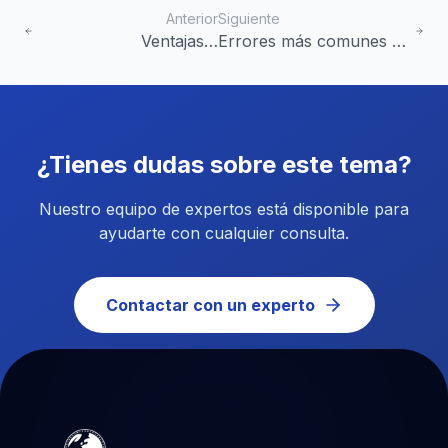
Anterior
Siguiente
Ventajas e
Errores más comunes de
inconvenientes del
documentación en el
transporte por
transporte
carretera
¿Tienes dudas sobre este tema?
Nuestro equipo de expertos está disponible para
ayudarte con cualquier consulta.
Contactar con un experto