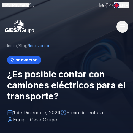
Skip to main content
TPV Payment
EN
Inicio
/
Blog
/
Innovación
Innovación
¿Es posible contar con
camiones eléctricos para el
transporte?
1 de Diciembre, 2024
6
min de lectura
Equipo Gesa Grupo