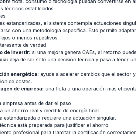
sobre flota, consumo o tecnología puedan convertirse en ah
s técnicos establecidos.
res
s estandarizadas, el sistema contempla actuaciones singu
rse con una metodología específica. Esto permite adaptar 
ejos o menos repetitivos.
teresante de verdad
 de invertir:
si una mejora genera CAEs, el retorno puede
cia:
deja de ser solo una decisión técnica y pasa a tener 
ción energética:
ayuda a acelerar cambios que el sector y
ión de costes.
imagen de empresa:
una flota o una operación más eficiente
a empresa antes de dar el paso
a un ahorro real y medible de energía final.
ha estandarizada o requiere una actuación singular.
écnica está preparada para justificar el ahorro.
ento profesional para tramitar la certificación correctamen