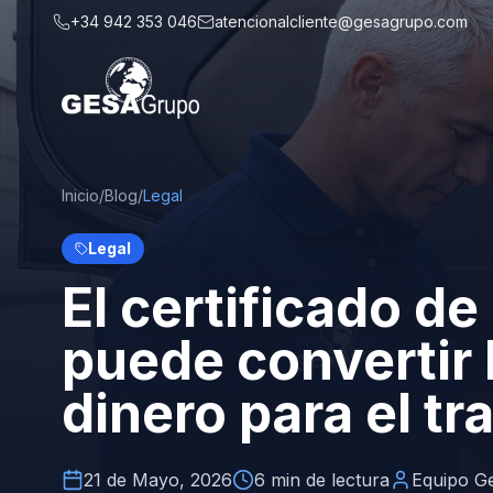
Skip to main content
+34 942 353 046
atencionalcliente@gesagrupo.com
Inicio
/
Blog
/
Legal
Legal
El certificado d
puede convertir l
dinero para el t
21 de Mayo, 2026
6
min de lectura
Equipo G