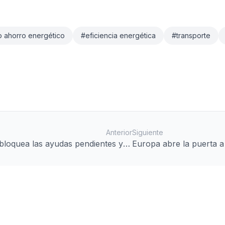
do ahorro energético
#
eficiencia energética
#
transporte
Anterior
Siguiente
loquea las ayudas pendientes y el
Europa abre la puerta a
o prorroga el apoyo al transporte
en el transporte transfr