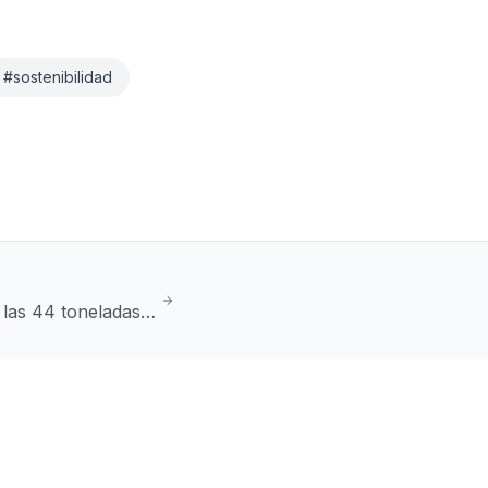
#
sostenibilidad
 las 44 toneladas
onterizo