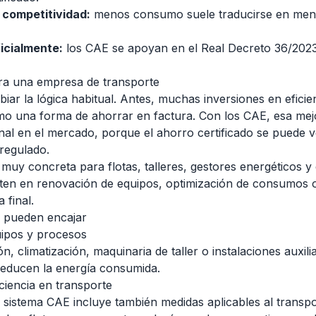
 competitividad:
menos consumo suele traducirse en meno
icialmente:
los CAE se apoyan en el Real Decreto 36/2023
ara una empresa de transporte
iar la lógica habitual. Antes, muchas inversiones en eficie
o una forma de ahorrar en factura. Con los CAE, esa me
nal en el mercado, porque el ahorro certificado se puede ve
regulado.
muy concreta para flotas, talleres, gestores energéticos 
rten en renovación de equipos, optimización de consumos 
 final.
s pueden encajar
uipos y procesos
n, climatización, maquinaria de taller o instalaciones auxi
reducen la energía consumida.
ciencia en transporte
el sistema CAE incluye también medidas aplicables al transp